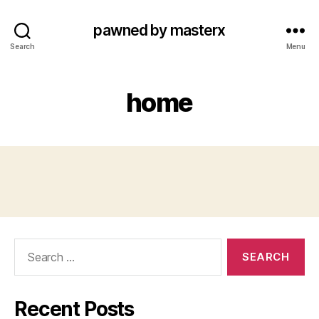
pawned by masterx
Search
Menu
home
Search
for:
Recent Posts