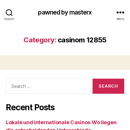
pawned by masterx
Search
Menu
Category:
casinom 12855
Search
for:
Recent Posts
Lokale und internationale Casinos Wo liegen