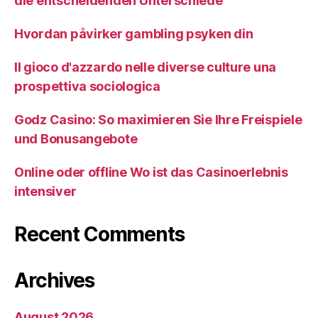
die entscheidenden Unterschiede
Hvordan påvirker gambling psyken din
Il gioco d'azzardo nelle diverse culture una
prospettiva sociologica
Godz Casino: So maximieren Sie Ihre Freispiele
und Bonusangebote
Online oder offline Wo ist das Casinoerlebnis
intensiver
Recent Comments
Archives
August 2026