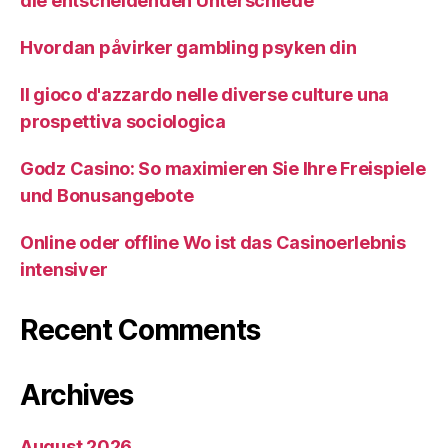
die entscheidenden Unterschiede
Hvordan påvirker gambling psyken din
Il gioco d'azzardo nelle diverse culture una
prospettiva sociologica
Godz Casino: So maximieren Sie Ihre Freispiele
und Bonusangebote
Online oder offline Wo ist das Casinoerlebnis
intensiver
Recent Comments
Archives
August 2026