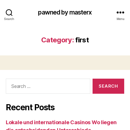
pawned by masterx
Search
Menu
Category:
first
Search
for:
Recent Posts
Lokale und internationale Casinos Wo liegen