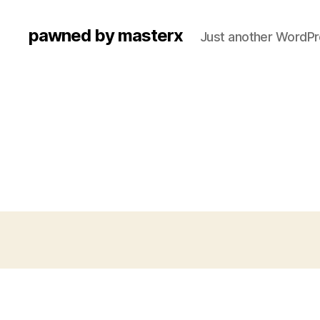
pawned by masterx
Just another WordPr