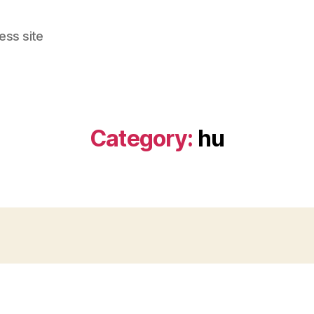
ess site
Category:
hu