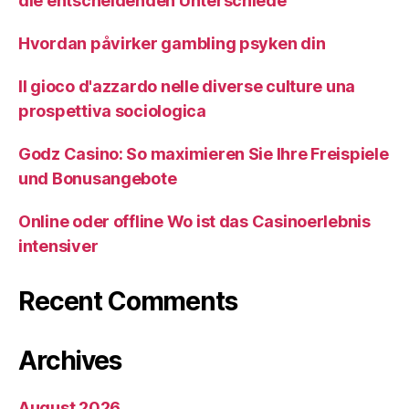
die entscheidenden Unterschiede
Hvordan påvirker gambling psyken din
Il gioco d'azzardo nelle diverse culture una
prospettiva sociologica
Godz Casino: So maximieren Sie Ihre Freispiele
und Bonusangebote
Online oder offline Wo ist das Casinoerlebnis
intensiver
Recent Comments
Archives
August 2026